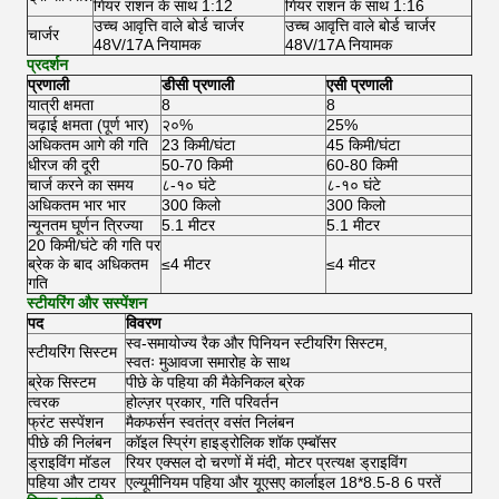
गियर राशन के साथ 1:12
गियर राशन के साथ 1:16
उच्च आवृत्ति वाले बोर्ड चार्जर
उच्च आवृत्ति वाले बोर्ड चार्जर
चार्जर
48V/17A नियामक
48V/17A नियामक
प्रदर्शन
प्रणाली
डीसी प्रणाली
एसी प्रणाली
यात्री क्षमता
8
8
चढ़ाई क्षमता (पूर्ण भार)
२०%
25%
अधिकतम आगे की गति
23 किमी/घंटा
45 किमी/घंटा
धीरज की दूरी
50-70 किमी
60-80 किमी
चार्ज करने का समय
८-१० घंटे
८-१० घंटे
अधिकतम भार भार
300 किलो
300 किलो
न्यूनतम घूर्णन त्रिज्या
5.1 मीटर
5.1 मीटर
20 किमी/घंटे की गति पर
ब्रेक के बाद अधिकतम
≤4 मीटर
≤4 मीटर
गति
स्टीयरिंग और सस्पेंशन
पद
विवरण
स्व-समायोज्य रैक और पिनियन स्टीयरिंग सिस्टम,
स्टीयरिंग सिस्टम
स्वतः मुआवजा समारोह के साथ
ब्रेक सिस्टम
पीछे के पहिया की मैकेनिकल ब्रेक
त्वरक
होल्ज़र प्रकार, गति परिवर्तन
फ्रंट सस्पेंशन
मैकफर्सन स्वतंत्र वसंत निलंबन
पीछे की निलंबन
कॉइल स्प्रिंग हाइड्रोलिक शॉक एम्बॉसर
ड्राइविंग मॉडल
रियर एक्सल दो चरणों में मंदी, मोटर प्रत्यक्ष ड्राइविंग
पहिया और टायर
एल्यूमीनियम पहिया और यूएसए कार्लाइल 18*8.5-8 6 परतें