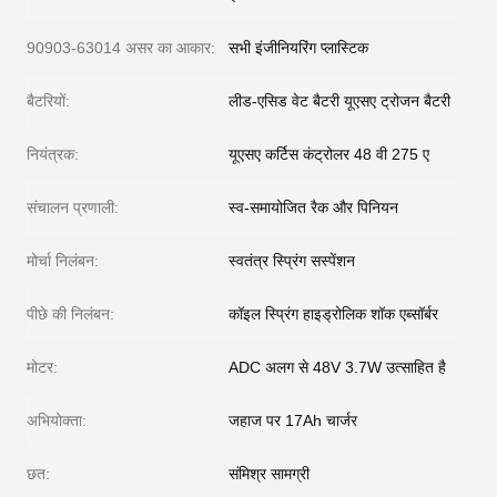
90903-63014 असर का आकार:
सभी इंजीनियरिंग प्लास्टिक
बैटरियों:
लीड-एसिड वेट बैटरी यूएसए ट्रोजन बैटरी
नियंत्रक:
यूएसए कर्टिस कंट्रोलर 48 वी 275 ए
संचालन प्रणाली:
स्व-समायोजित रैक और पिनियन
मोर्चा निलंबन:
स्वतंत्र स्प्रिंग सस्पेंशन
पीछे की निलंबन:
कॉइल स्प्रिंग हाइड्रोलिक शॉक एब्सॉर्बर
मोटर:
ADC अलग से 48V 3.7W उत्साहित है
अभियोक्ता:
जहाज पर 17Ah चार्जर
छत:
संमिश्र सामग्री