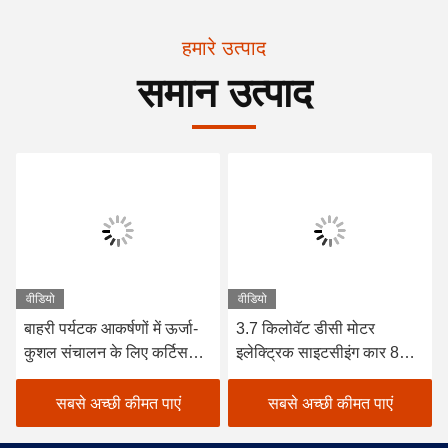
हमारे उत्पाद
समान उत्पाद
वीडियो
वीडियो
बाहरी पर्यटक आकर्षणों में ऊर्जा-
3.7 किलोवॅट डीसी मोटर
कुशल संचालन के लिए कर्टिस
इलेक्ट्रिक साइटसीइंग कार 8
नियंत्रक के साथ आईएसओ
सीट व्हाइट इलेक्ट्रिक शटल बस
स्वीकृत 48 वी ट्रोजन बैटरी
सबसे अच्छी कीमत पाएं
सबसे अच्छी कीमत पाएं
इलेक्ट्रिक दर्शनीय स्थल यात्री