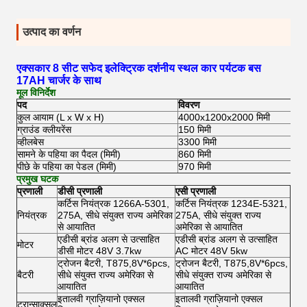
उत्पाद का वर्णन
एक्सकार 8 सीट सफेद इलेक्ट्रिक दर्शनीय स्थल कार पर्यटक बस
17AH चार्जर के साथ
मूल विनिर्देश
पद
विवरण
कुल आयाम (L x W x H)
4000x1200x2000 मिमी
ग्राउंड क्लीयरेंस
150 मिमी
व्हीलबेस
3300 मिमी
सामने के पहिया का पैदल (मिमी)
860 मिमी
पीछे के पहिया का पेडल (मिमी)
970 मिमी
प्रमुख घटक
प्रणाली
डीसी प्रणाली
एसी प्रणाली
कर्टिस नियंत्रक 1266A-5301,
कर्टिस नियंत्रक 1234E-5321,
नियंत्रक
275A, सीधे संयुक्त राज्य अमेरिका
275A, सीधे संयुक्त राज्य
से आयातित
अमेरिका से आयातित
एडीसी ब्रांड अलग से उत्साहित
एडीसी ब्रांड अलग से उत्साहित
मोटर
डीसी मोटर 48V 3.7kw
AC मोटर 48V 5kw
ट्रोजन बैटरी, T875,8V*6pcs,
ट्रोजन बैटरी, T875,8V*6pcs,
बैटरी
सीधे संयुक्त राज्य अमेरिका से
सीधे संयुक्त राज्य अमेरिका से
आयातित
आयातित
इतालवी ग्राज़ियानो एक्सल
इतालवी ग्राज़ियानो एक्सल
ट्रान्साक्सल