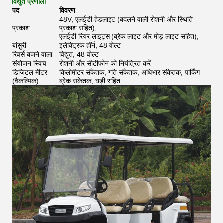
विद्युत प्रणाली
पद
विवरण
48V, एलईडी हेडलाइट (बदलने वाली रोशनी और स्थिति
प्रकाश
प्रकाश सहित),
एलईडी रियर लाइट्स (ब्रेक लाइट और मोड़ लाइट सहित),
बांसुरी
इलेक्ट्रिक हॉर्न, 48 वोल्ट
रिवर्स बजने वाला
विद्युत, 48 वोल्ट
संयोजन स्विच
रोशनी और सीटीफोन को नियंत्रित करें
डिजिटल मीटर
किलोमीटर संकेतक, गति संकेतक, अधिभार संकेतक, पार्किंग
(वैकल्पिक)
ब्रेक संकेतक, घड़ी सहित