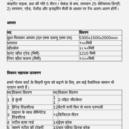
कंक्रीट सड़क, हवा की गति 5 मीटर / सेकंड से कम, तापमान 25 सेल्सियस डिग्री;
2) तापमान, ग्रेड, पेलोड और ड्राइविंग शैली के आधार पर रेंज अलग-अलग होगी।
आयाम
मद
विवरण
कुल मिलाकर आयाम (एल एक्स डब्ल्यू एक्स एच)
5300x1500x2000mm
धरातल
१५०मिमी
व्हीलबेस
२८५०मिमी
फ्रंट व्हील ट्रेड (मिमी)
1210 मिमी
रियर व्हील चलना (मिमी)
१२००मिमी
विकल्प सहायक उपकरण
हमारे गोल्फ कार्ट के बिक्री मूल्य को बढ़ाने के लिए, हम कई वैकल्पिक सामान भी
प्रदान करते हैं।
मद
विकल्प विवरण
मद
विकल्प विवरण
1
ई कुंजी
2-पॉइंट सीटबेल्ट
1
1
2
हिंगेड विंडशील्ड
12
बैटरी पानी फिर से भरना प्रणाली
वाइपर के साथ लैमिनेटेड
१३
डिजिटल मीटर
3
विंडशील्ड
4
स्टील ब्रश गार्ड
14
ईएम ब्रेक
5
सामने स्टील की टोकरी
15
चार पहिया डिस्क ब्रेक