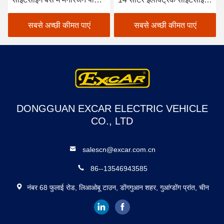
इलेक्ट्रिक शटल कार
बस सोफा चेयर के साथ
सबसे अच्छी कीमत पाएं
सबसे अच्छी कीमत पाएं
DONGGUAN EXCAR ELECTRIC VEHICLE
CO., LTD
salescn@excar.com.cn
86--13546943585
नंबर 68 फुलाई रोड, लिआओबू टाउन, डोंगगुआन शहर, गुआंग्डोंग प्रांत, चीन