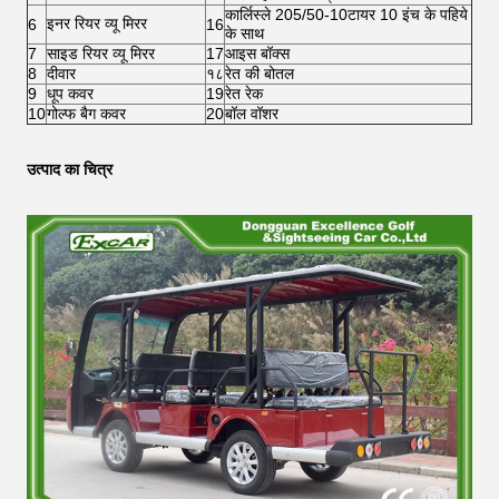
कार्लिस्ले 205/50-10टायर 10 इंच के पहिये
इनर रियर व्यू मिरर
6
16
के साथ
7
साइड रियर व्यू मिरर
17
आइस बॉक्स
8
दीवार
१८
रेत की बोतल
9
धूप कवर
19
रेत रेक
10
गोल्फ बैग कवर
20
बॉल वॉशर
उत्पाद का चित्र