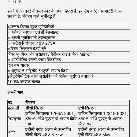
जा रही है
.
हमारे गोल्फ कार्ट में क्लब कार के समान हिस्से हैं, इसलिए वारंटी की गारंटी दी जा
सकती है, विवरण नीचे सूचीबद्ध हैं:
※उन्नत डिस्क ब्रेक प्रौद्योगिकी
※ ग्लोबल स्पेशल एलईडी हेडलाइट
※ इटली ग्राज़ियानो ट्रांसएक्सल
※ कर्टिस नियंत्रक 48V 275A
※विशेष डिजाइन बैटरी ट्रे
रियर व्यू मिरर और ड्राइवर / पैसेंजर साइड मिरर Mirror
※ ऑटोमोटिव सेफ़्टी ग्लास विंडशील्ड
दीप कप धारक
※ यूएसए ने अद्वितीय ई-कुंजी आयात किया
इलेट्रोमैग्नेटिक ब्रेक ड्राइविंग को अधिक सुरक्षित बनाता है
100% पनरोक त्वरक
ज़रूरी भाग
मद
विवरण
प्रणाली
डीसी सिस्टम
एसी सिस्टम
कर्टिस नियंत्रक 1266A-5301,
कर्टिस नियंत्रक 1234E-5321,
नियंत्रक
350A, सीधे यूएसए से आयात किया
350A, सीधे यूएसए से आयात
गया
किया गया
एडीसी ब्रांड अलग से उत्साहित
एडीसी ब्रांड अलग से उत्साहित
मोटर
डीसी मोटर 48V 3.7kw
एसी मोटर 48V 5kw