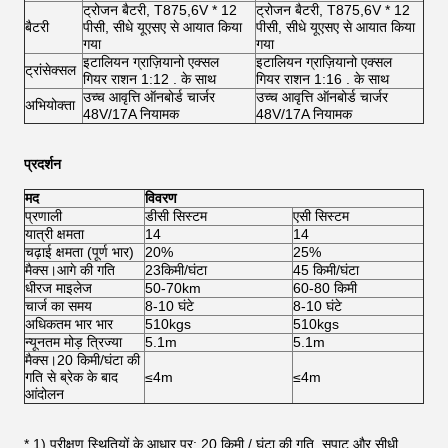
ट्रोजन बैटरी, T875,6V * 12
ट्रोजन बैटरी, T875,6V * 12
बैटरी
पीसी, सीधे यूएसए से आयात किया
पीसी, सीधे यूएसए से आयात किया
गया
गया
इटालियन ग्राज़ियानो एक्सल
इटालियन ग्राज़ियानो एक्सल
ट्रांसेक्सल
गियर राशन 1:12 . के साथ
गियर राशन 1:16 . के साथ
उच्च आवृत्ति ऑनबोर्ड चार्जर
उच्च आवृत्ति ऑनबोर्ड चार्जर
अभियोक्ता
48V/17A नियामक
48V/17A नियामक
प्रदर्शन
मद
विवरण
प्रणाली
डीसी सिस्टम
एसी सिस्टम
यात्री क्षमता
14
14
चढ़ाई क्षमता (पूर्ण भार)
20%
25%
मैक्स।आगे की गति
23किमी/घंटा
45 किमी/घंटा
धीरज माइलेज
50-70km
60-80 किमी
चार्ज का समय
8-10 घंटे
8-10 घंटे
अधिकतम भार भार
510kgs
510kgs
न्यूनतम मोड़ त्रिज्या
5.1m
5.1m
मैक्स।20 किमी/घंटा की
गति से ब्रेक के बाद
≤4m
≤4m
आंदोलन
* 1) परीक्षण स्थितियों के आधार पर: 20 किमी / घंटा की गति, सपाट और सीधी