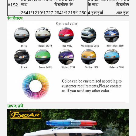
साथ
विंडशील्ड के
के साथ
विंडशील्ड के
A1S2
2641*1219*1727
2641*1219*1250
4 इकाइयाँ
आठ इकाइयाँ
रंग विकल्प
उत्पाद छवि