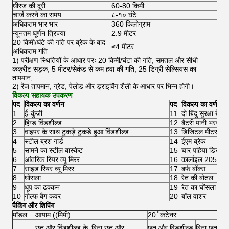
धीरज की दूरी
60-80 किमी
चार्ज करने का समय
८-१० घंटे
अधिकतम भार भार
360 किलोग्राम
न्यूनतम घूर्णन त्रिज्या
2.9 मीटर
20 किमी/घंटे की गति पर ब्रेक के बाद
≤4 मीटर
अधिकतम गति
1) परीक्षण स्थितियों के आधार परः 20 किमी/घंटा की गति, समतल और सीधी
कंक्रीट सड़क, 5 मीटर/सेकंड से कम हवा की गति, 25 डिग्री सेल्सियस का
तापमान;
2) रेंज तापमान, ग्रेड, पेलोड और ड्राइविंग शैली के आधार पर भिन्न होगी।
विकल्प सहायक उपकरण
पद
विकल्प का वर्णन
पद
विकल्प का वर्णन
1
ई-कुंजी
11
दो बिंदु सुरक्षा बेल्ट
2
हिंग्ड विंडशील्ड
12
बैटरी पानी भरने की
3
वाइपर के साथ टुकड़े टुकड़े हुआ विंडशील्ड
13
डिजिटल मीटर
4
स्टील ब्रश गार्ड
14
ईएम ब्रेक
5
सामने का स्टील बास्केट
15
चार पहिया डिस्क ब
6
आंतरिक रियर व्यू मिरर
16
कार्लाइल 205/50
7
साइड रियर व्यू मिरर
17
बर्फ बॉक्स
8
घोंसला
18
रेत की बोतल
9
धूप का ढक्कन
19
रेत का घोंसला
10
गोल्फ बैग कवर
20
बॉल वाशर
पैकिंग और शिपिंग
मॉडल
आयाम ((मिमी)
20 ̊ कंटेनर
छत और विंडशील्ड के
बिना छत और
छत और विंडशील्ड
बिना छत और