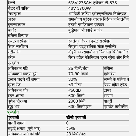
बैटरी
6*8V 275AH ट्रोजन टी-875
मोटर की शक्ति
48V 3700W
नियंत्रक
अमेरिकी कर्टिस इलेक्ट्रॉनिक्स नियंत्रक
त्वरक
समायोज्य प्रेरक त्वरक निरंतर परिवर्तनीय गति
ट्रान्साक्सल
इटली ग्राज़ियानो एक्सल
चार्जर
बुद्धिमान ऑनबोर्ड चार्जर
चेसिस विन्यास
फ्रंट-सस्पेंशन
स्वतंत्र स्प्रिंग फ्रंट सस्पेंशन
रियर सस्पेंशन
स्प्रिंग हाइड्रोलिक शॉक एब्सोर्सर
स्टीयरिंग
दोहरी स्व-समायोजन "रैक एंड पिनियन" स्टीयरि
ब्रेक
रियर व्हील मैकेनिकल ड्रम ब्रेक और रिजेनेरेश
प्रदर्शन
अधिकतम गति
25 किमी/घंटा
चेसिस
अधिकतम यात्रा दूरी
70-90 किमी
व्हीलबेस
ढलान चढ़ने की क्षमता
30%
सामने के पहिया का पै
ब्रेक रेंज
≤3 मीटर
रियर व्हील ट्रेड
अधिकतम शोर
<50dB
टायर
वहन क्षमता
600 किलो
आयाम
घूर्णन त्रिज्या
2900 मिमी
यात्री
शुद्ध भार
630 किलोग्राम
ग्राउंड क्लीयरेंस
प्रदर्शन
प्रणाली
डीसी प्रणाली
यात्री क्षमता
6
चढ़ाई क्षमता (पूर्ण भार)
२०%
अधिकतम आगे की गति
23 किमी/घंटा