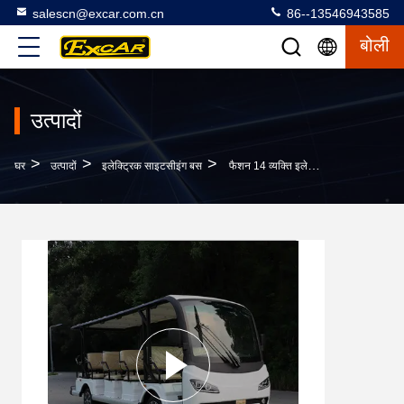
salescn@excar.com.cn
86--13546943585
बोली
उत्पादों
>
>
>
घर
उत्पादों
इलेक्ट्रिक साइटसीइंग बस
फैशन 14 व्यक्ति इलेक्ट्रिक साइटसीइंग बस, मैक्स फॉरवर्ड स्पीड 45 किमी / एच