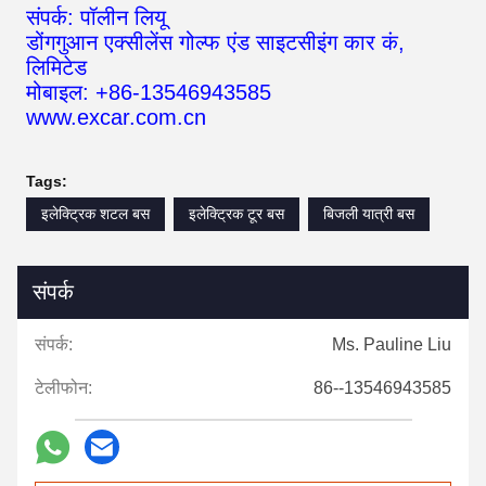
संपर्क: पॉलीन लियू
डोंगगुआन एक्सीलेंस गोल्फ एंड साइटसीइंग कार कं,
लिमिटेड
मोबाइल: +86-13546943585
www.excar.com.cn
Tags:
इलेक्ट्रिक शटल बस
इलेक्ट्रिक टूर बस
बिजली यात्री बस
संपर्क
संपर्क:
Ms. Pauline Liu
टेलीफोन:
86--13546943585