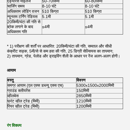
एंड्योरेंस माइलेज
50-70किमी
60-80किमी
चार्जिंग समय
8-10 घंटे
8-10 घंटे
अधिकतम लोडिंग वजन
510 किग्रा
510 किग्रा
न्यूनतम टर्निंग रेडियस
5.1मी
5.1मी
20किमी/घंटा की गति से
ब्रेक लगाने के बाद
≤4मी
≤4मी
अधिकतम गति
* 1) परीक्षण की शर्तों पर आधारित: 20किमी/घंटा की गति, समतल और सीधी
कंक्रीट सड़क, 5मी/से से कम हवा की गति, 25 डिग्री सेल्सियस का तापमान;
2) तापमान, ग्रेड, पेलोड और ड्राइविंग शैली के आधार पर रेंज अलग-अलग होगी।
आयाम
वस्तु
विवरण
समग्र आयाम (एल एक्स डब्ल्यू एक्स एच)
5300x1500x2000मिमी
ग्राउंड क्लीयरेंस
150मिमी
व्हीलबेस
2850मिमी
फ्रंट व्हील ट्रेड (मिमी)
1210मिमी
रियर व्हील ट्रेड (मिमी)
1200मिमी
रंग विकल्प