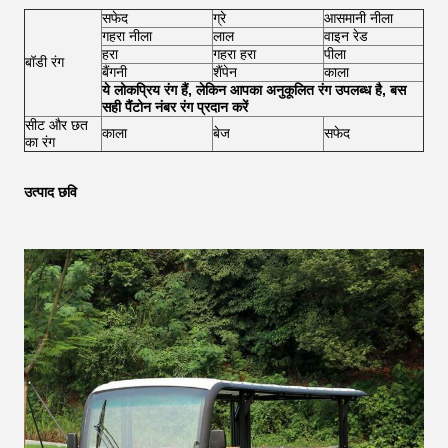
सफेद
ग्रे
आसमानी नीला
गहरा नीला
लाल
वाइन रेड
हरा
गहरा हरा
पीला
बॉडी रंग
बैंगनी
शैंपेन
काला
ये लोकप्रिय रंग हैं, लेकिन आपका अनुकूलित रंग उपलब्ध है, बस
सही पैंटोन नंबर रंग प्रदान करें
सीट और छत
काला
बेज
सफेद
का रंग
उत्पाद छवि