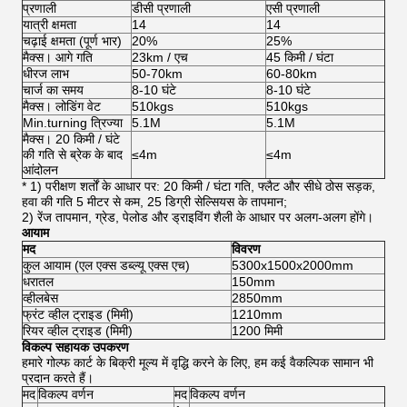
प्रणाली
डीसी प्रणाली
एसी प्रणाली
यात्री क्षमता
14
14
चढ़ाई क्षमता (पूर्ण भार)
20%
25%
मैक्स।
आगे गति
23km / एच
45 किमी / घंटा
धीरज लाभ
50-70km
60-80km
चार्ज का समय
8-10 घंटे
8-10 घंटे
मैक्स। लोडिंग वेट
510kgs
510kgs
Min.turning त्रिज्या
5.1M
5.1M
मैक्स।
20 किमी / घंटे
की गति से ब्रेक के बाद
≤4m
≤4m
आंदोलन
* 1) परीक्षण शर्तों के आधार पर: 20 किमी / घंटा गति, फ्लैट और सीधे ठोस सड़क,
हवा की गति 5 मीटर से कम, 25 डिग्री सेल्सियस के तापमान;
2) रेंज तापमान, ग्रेड, पेलोड और ड्राइविंग शैली के आधार पर अलग-अलग होंगे।
आयाम
मद
विवरण
कुल आयाम (एल एक्स डब्ल्यू एक्स एच)
5300x1500x2000mm
धरातल
150mm
व्हीलबेस
2850mm
फ्रंट व्हील ट्राइड (मिमी)
1210mm
रियर व्हील ट्राइड (मिमी)
1200 मिमी
विकल्प सहायक उपकरण
हमारे गोल्फ कार्ट के बिक्री मूल्य में वृद्धि करने के लिए, हम कई वैकल्पिक सामान भी
प्रदान करते हैं।
मद
विकल्प वर्णन
मद
विकल्प वर्णन