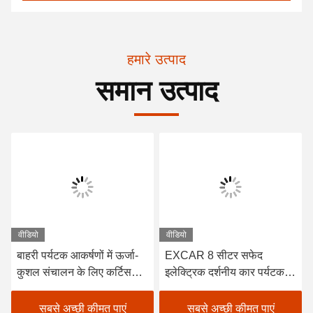
हमारे उत्पाद
समान उत्पाद
वीडियो
वीडियो
बाहरी पर्यटक आकर्षणों में ऊर्जा-
EXCAR 8 सीटर सफेद
कुशल संचालन के लिए कर्टिस
इलेक्ट्रिक दर्शनीय कार पर्यटक
नियंत्रक के साथ आईएसओ
बस ऑनबोर्ड 17AH चार्जर के
स्वीकृत 48 वी ट्रोजन बैटरी
साथ, शहर और रिसॉर्ट क्षेत्रों के
सबसे अच्छी कीमत पाएं
सबसे अच्छी कीमत पाएं