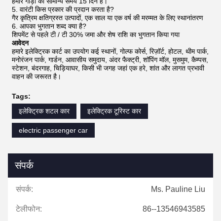
हमारे गाड़ी का सामान्य समय 15 दिन है।
5. वारंटी किस प्रकार की प्रदान करता है?
गैर कृत्रिम क्षतिग्रस्त उत्पादों, एक साल या एक वर्ष की मरम्मत के लिए स्थानांतरण
6. आपका भुगतान शब्द क्या है?
शिपमेंट से पहले टी / टी 30% जमा और शेष राशि का भुगतान किया गया
आवेदन
हमारे इलेक्ट्रिक कार्ट का उपयोग कई स्थानों, गोल्फ कोर्स, रिज़ॉर्ट, होटल, थीम पार्क,
मनोरंजन पार्क, गार्डन, आवासीय समुदाय, अंदर फैक्ट्री, शॉपिंग मॉल, मुसमुम, कैम्पस,
स्टेशन, बंदरगाह, चिड़ियाघर, किसी भी जगह जहां एक हरे, शांत और लागत प्रभावी
वाहन की जरूरत है।
Tags:
इलेक्ट्रिक शटल कार
इलेक्ट्रिक टूरिस्ट कार
electric passenger car
संपर्क
संपर्क:
Ms. Pauline Liu
टेलीफोन:
86--13546943585