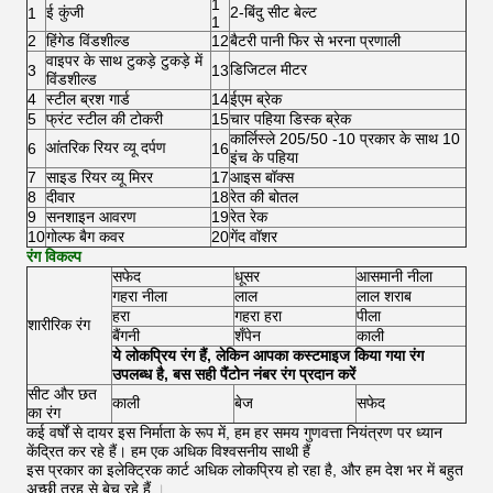
1
ई कुंजी
2-बिंदु सीट बेल्ट
1
1
2
हिंगेड विंडशील्ड
12
बैटरी पानी फिर से भरना प्रणाली
वाइपर के साथ टुकड़े टुकड़े में
डिजिटल मीटर
3
13
विंडशील्ड
4
स्टील ब्रश गार्ड
14
ईएम ब्रेक
5
फ्रंट स्टील की टोकरी
15
चार पहिया डिस्क ब्रेक
कार्लिस्ले 205/50 -10 प्रकार के साथ 10
आंतरिक रियर व्यू दर्पण
6
16
इंच के पहिया
7
साइड रियर व्यू मिरर
17
आइस बॉक्स
8
दीवार
18
रेत की बोतल
9
सनशाइन आवरण
19
रेत रेक
10
गोल्फ बैग कवर
20
गेंद वॉशर
रंग विकल्प
सफेद
धूसर
आसमानी नीला
गहरा नीला
लाल
लाल शराब
हरा
गहरा हरा
पीला
शारीरिक रंग
बैंगनी
शँपेन
काली
ये लोकप्रिय रंग हैं, लेकिन आपका कस्टमाइज किया गया रंग
उपलब्ध है, बस सही पैंटोन नंबर रंग प्रदान करें
सीट और छत
काली
बेज
सफेद
का रंग
कई वर्षों से दायर इस निर्माता के रूप में, हम हर समय गुणवत्ता नियंत्रण पर ध्यान
केंद्रित कर रहे हैं।
हम एक अधिक विश्वसनीय साथी हैं
इस प्रकार का इलेक्ट्रिक कार्ट अधिक लोकप्रिय हो रहा है, और हम देश भर में बहुत
अच्छी तरह से बेच रहे हैं
।