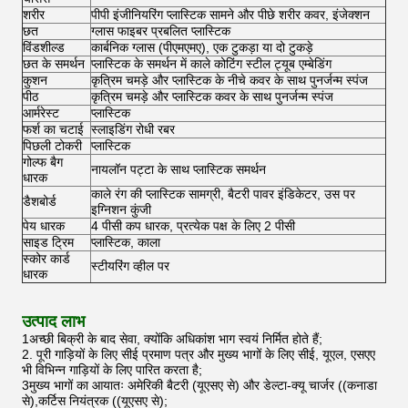
शरीर
पीपी इंजीनियरिंग प्लास्टिक सामने और पीछे शरीर कवर, इंजेक्शन
छत
ग्लास फाइबर प्रबलित प्लास्टिक
विंडशील्ड
कार्बनिक ग्लास (पीएमएमए), एक टुकड़ा या दो टुकड़े
छत के समर्थन
प्लास्टिक के समर्थन में काले कोटिंग स्टील ट्यूब एम्बेडिंग
कुशन
कृत्रिम चमड़े और प्लास्टिक के नीचे कवर के साथ पुनर्जन्म स्पंज
पीठ
कृत्रिम चमड़े और प्लास्टिक कवर के साथ पुनर्जन्म स्पंज
आर्मरेस्ट
प्लास्टिक
फर्श का चटाई
स्लाइडिंग रोधी रबर
पिछली टोकरी
प्लास्टिक
गोल्फ बैग
नायलॉन पट्टा के साथ प्लास्टिक समर्थन
धारक
काले रंग की प्लास्टिक सामग्री, बैटरी पावर इंडिकेटर, उस पर
डैशबोर्ड
इग्निशन कुंजी
पेय धारक
4 पीसी कप धारक, प्रत्येक पक्ष के लिए 2 पीसी
साइड ट्रिम
प्लास्टिक, काला
स्कोर कार्ड
स्टीयरिंग व्हील पर
धारक
उत्पाद लाभ
1अच्छी बिक्री के बाद सेवा, क्योंकि अधिकांश भाग स्वयं निर्मित होते हैं;
2. पूरी गाड़ियों के लिए सीई प्रमाण पत्र और मुख्य भागों के लिए सीई, यूएल, एसएए
भी विभिन्न गाड़ियों के लिए पारित करता है;
3मुख्य भागों का आयातः अमेरिकी बैटरी (यूएसए से) और डेल्टा-क्यू चार्जर ((कनाडा
से),कर्टिस नियंत्रक ((यूएसए से);