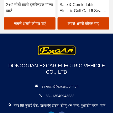
2+2 सीटों वाली इलेक्ट्रिक गोल्फ
Safe & Comfortable
कार्ट
Electric Golf Cart 6 Seats
& 2 Rear for 8 Passengers
High Speed Long Range
सबसे अच्छी कीमत पाएं
सबसे अच्छी कीमत पाएं
DONGGUAN EXCAR ELECTRIC VEHICLE
CO., LTD
salescn@excar.com.cn
86--13546943585
नंबर 68 फुलाई रोड, लिआओबू टाउन, डोंगगुआन शहर, गुआंग्डोंग प्रांत, चीन