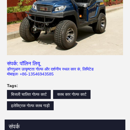
संपर्क: पॉलिन लियू
डोंगगुआन उत्कृष्टता गोल्फ और दर्शनीय स्थल कार कं, लिमिटेड
मोबाइलः +86-13546943585
Tags:
बिजली चालित गोल्फ कार्ट
क्लब कार गोल्फ कार्ट
इलेक्ट्रिक गोल्फ क्लब गाड़ी
संपर्क