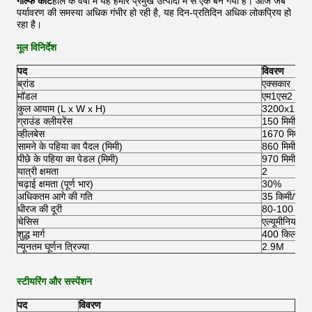
गोल्फ कार्ट
हाल के वर्षों में यह हमारे प्रमुख उत्पादों में से एक बन गया है। आज जब
पर्यावरण की समस्या अधिक गंभीर हो रही है, यह दिन-प्रतिदिन अधिक लोकप्रिय हो
रहा है।
मूल विनिर्देश
पद
विवरण
ब्रांड
एक्सकार
मॉडल
एम1एस2
कुल आयाम (L x W x H)
3200x1200x
ग्राउंड क्लीयरेंस
150 मिमी
व्हीलबेस
1670 मिमी
सामने के पहिया का पैदल (मिमी)
860 मिमी
पीछे के पहिया का पेडल (मिमी)
970 मिमी
यात्री क्षमता
2
चढ़ाई क्षमता (पूर्ण भार)
30%
अधिकतम आगे की गति
35 किमी/घंटा
धीरज की दूरी
80-100 किमी
चेसिस
एल्यूमीनियम च
शुद्ध मार्ग
400 किलो
न्यूनतम घूर्णन त्रिज्या
2.9M
स्टीयरिंग और सस्पेंशन
पद
विवरण