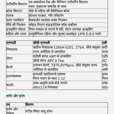
स्व-समायोज्य रैक और पिनियन स्टीयरिंग सिस्टम,
स्टीयरिंग सिस्टम
स्वतः मुआवजा समारोह के साथ
ब्रेक सिस्टम
पीछे के पहिया की मैकेनिकल ब्रेक
त्वरक
होल्ज़र प्रकार, गति परिवर्तन
फ्रंट सस्पेंशन
मैकफर्सन स्वतंत्र वसंत निलंबन
पीछे की निलंबन
कॉइल स्प्रिंग हाइड्रोलिक शॉक एम्बॉसर
ड्राइविंग मॉडल
रियर एक्सल दो चरणों में मंदी, मोटर प्रत्यक्ष ड्राइविंग
पहिया और टायर
एल्यूमीनियम पहिया और यूएसए कार्लाइल 18*8.5-8 6 परतें
प्रणाली
डीसी प्रणाली
एसी प्रण
कर्टिस नियंत्रक 1266A-5201, 275A, सीधे संयुक्त
कर्टिस न
नियंत्रक
राज्य अमेरिका से आयातित
राज्य अम
एडीसी ब्रांड अलग से उत्साहित
एडीसी ब्
मोटर
डीसी मोटर 48V 3.7kw
AC मोट
ट्रोजन बैटरी, T875,8V*6pcs, सीधे संयुक्त राज्य
ट्रोजन ब
बैटरी
अमेरिका से आयातित
अमेरिका 
इतालवी ग्राज़ियानो एक्सल
इतालवी ग
ट्रान्साक्सल
गियर राशन के साथ 1:12
गियर रा
उच्च आवृत्ति वाले बोर्ड चार्जर
उच्च आवृत्
चार्जर
48V/17A नियामक
48V/17
शरीर और फ्रेम
पद
विवरण
फ्रेम और
स्टील मिश्र धातु ढांचा
चेसिस