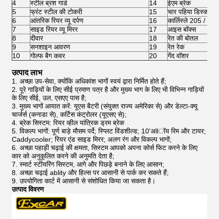
4
स्टील ब्रश गार्ड
14
ईएम ब्रेक
5
फ्रंट स्टील की टोकरी
15
चार पहिया डिस्क ब्रे
6
आंतरिक रियर व्यू दर्पण
16
कार्लिस्ले 205 / 50
7
साइड रियर व्यू मिरर
17
आइस बॉक्स
8
दीवार
18
रेत की बोतल
9
सनशाइन आवरण
19
रेत रेक
10
गोल्फ बैग कवर
20
गेंद वॉशर
उत्पाद लाभ
1. अच्छा उप-सेवा, क्योंकि अधिकांश भागों स्वयं द्वारा निर्मित होते हैं;
2. पूरे गाड़ियों के लिए सीई प्रमाण पत्र है और मुख्य भाग के लिए भी विभिन्न गाड़ियों
के लिए सीई, उल, एसएए पास है;
3. मुख्य भागों आयात करें: यूएस बैटरी (संयुक्त राज्य अमेरिका से) और डेल्टा-क्यू
चार्जर्स (कनाडा से), कर्टिस कंट्रोलर (यूएसए से);
4. ब्रेक सिस्टम: रियर व्हील यांत्रिक ड्रम ब्रेक
5. विकल्प भागों: पूर्ण बाड़े मौसम पर्दे; स्प्लिट विंडशील्ड; 10'अllॉय रिम और टायर;
Caddycooler; रियर एंड साइड मिरर; अलग रंग और विकल्प भागों;
6. अच्छा पहाड़ी चढ़ाई की क्षमता, सिस्टम आपको अपना कोर्स फिट करने के लिए
कार को अनुकूलित करने की अनुमति देता है;
7. स्मार्ट स्टीयरिंग सिस्टम, आगे और पिछड़े बनाने के लिए आसान;
8. अच्छा चढ़ाई ablity और हिल्स पर आसानी से पार्क कर सकते हैं;
9. उपयोगिता कार्ट में आसानी से संशोधित किया जा सकता है।
उत्पाद विवरण