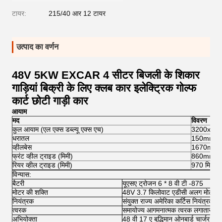
टायर:
215/40 आर 12 टायर
उत्पाद का वर्णन
48V 5KW EXCAR 4 सीटर बिजली के शिकार
गाड़ियां बिक्री के लिए क्लब कार इलेक्ट्रिक गोल्फ
कार्ट छोटी गाड़ी कार
आयाम
मद
विवरण
कुल आयाम (एल एक्स डब्ल्यू एक्स एच)
3200x12
धरातल
150mm
व्हीलबेस
1670mm
फ्रंट व्हील ट्राइड (मिमी)
860mm
रियर व्हील ट्राइड (मिमी)
970 मिमी
विन्यास:
बैटरी
यूएसए ट्रोजन 6 * 8 वी टी -875
मोटर की शक्ति
48V 3.7 किलोवाट एडीसी अलग मोटर
नियंत्रक
संयुक्त राज्य अमेरिका कर्टिस नियंत्रक
त्वरक
समायोज्य आगमनात्मक त्वरक लगातार चर 
अभियोक्ता
48 वी 17 ए बुद्धिमान ओनबार्ड चार्जर