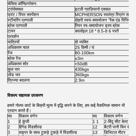
चेसिस कॉन्फ़िगरेशन:
ट्रांसेक्सल
इटली ग्राज़ियानो एक्सल
फ्रंट / रियर सस्पेंशन
MCPHERSON स्वतंत्र स्प्रिंग सस्पें
स्टीयरिंग प्रणाली
दोहरी स्वयं-समायोजन "रैक एंड पिनियन" स
ब्रेक प्रणाली
रियर स्व-समायोजन ड्रम ब्रेक
टायर
कार्लाइल 18 * 8.5-8 6 परतें
प्रदर्शन
यात्रियों
दो व्यक्ति
हवा
अधिकतम चाल
25 किमी / घं
व्ही
रेंज
80-100km
फ्रं
ब्रेक रेंज
≤3m
रिय
अधिकतम शोर
<50dB
शार
कुल भार
430kgs
आय
लोड भार
360kgs
चढ़ा
त्रिज्या बदलना
2.9m
धर
विकल्प सहायक उपकरण
हमारे गोल्फ कार्ट के बिक्री मूल्य में वृद्धि करने के लिए, हम कई वैकल्पिक सामान भी
प्रदान करते हैं।
मद
विकल्प वर्णन
मद
विकल्प वर्णन
1
ई कुंजी
1 1
2-बिंदु सीट बेल्ट
2
हिंगेड विंडशील्ड
12
बैटरी पानी फिर से भर
3
वाइपर के साथ टुकड़े टुकड़े में विंडशील्ड
13
डिजिटल मीटर