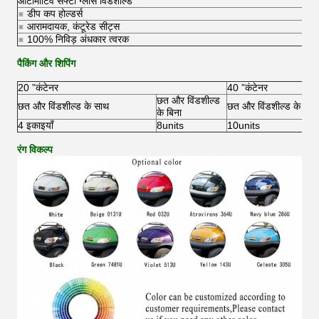
ऑटोमोटिव सेफ्टी ग्लास विंडशील्ड
※ डीप कप होल्डर्स
※ आरामदायक, कंटूरेड सीट्स
※ 100% निविड़ अंधकार त्वरक
पैकिंग और शिपिंग
20 ”कंटेनर
40 ”कंटेनर
छत और विंडशील्ड
छत और विंडशील्ड के साथ
छत और विंडशील्ड के साथ
के बिना
4 इकाइयाँ
8units
10units
रंग विकल्प