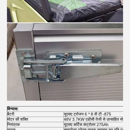
विन्यास:
बैटरी
यूएसए ट्रोजन 6 * 8 वी टी -875
मोटर की शक्ति
48V 3.7KW एडीसी तेजी से उत्साहित मोटर
नियंत्रक
यूएसए कर्टिस कंट्रोलर 275Ah
त्वरक
समायोज्य प्रेरक त्वरक लगातार चर गति प्रणाल