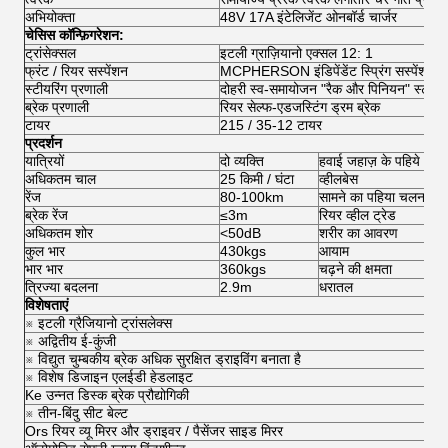
अभियोक्ता
48V 17A इंटेलिजेंट ओनबॉर्ड चार्जर
चेसिस कॉन्फ़िगरेशन:
ट्रांसेक्सल
इटली ग्राज़ियानो एक्सल 12: 1
फ्रंट / रियर सस्पेंशन
MCPHERSON इंडिपेंडेंट स्प्रिंग सस्पेंशन
स्टीयरिंग प्रणाली
दोहरी स्व-समायोजन "रैक और पिनियन" स्टीयरि
ब्रेक प्रणाली
रियर सेल्फ-एडजस्टिंग ड्रम ब्रेक
टायर
215 / 35-12 टायर
प्रदर्शन
यात्रियों
दो व्यक्ति
हवाई जहाज़ के पहिये
अधिकतम चाल
25 किमी / घंटा
व्हीलबेस
रेंज
80-100km
सामने का पहिया चलना
ब्रेक रेंज
≤3m
रियर व्हील ट्रेड
अधिकतम शोर
<50dB
शरीर का आवरण
कुल भार
430kgs
आयाम
भार भार
360kgs
चढ़ने की क्षमता
त्रिज्या बदलना
2.9m
धरातल
विशेषताएं
※ इटली ग्रैजियानो ट्रांसलेक्स
※ अद्वितीय ई-कुंजी
※ विद्युत चुम्बकीय ब्रेक अधिक सुरक्षित ड्राइविंग बनाता है
※ विशेष डिजाइन एलईडी हेडलाइट
Ke उन्नत डिस्क ब्रेक प्रौद्योगिकी
※ तीन-बिंदु सीट बेल्ट
Ors रियर व्यू मिरर और ड्राइवर / पैसेंजर साइड मिरर