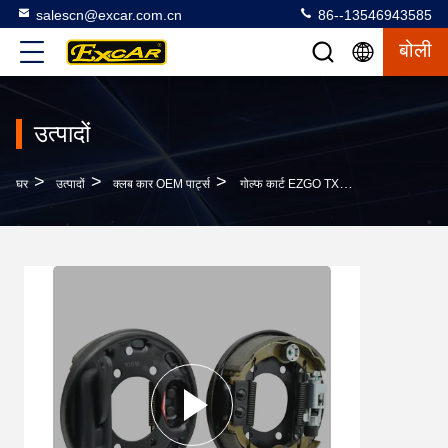
salescn@excar.com.cn
86--13546943585
बोली
उत्पादों
>
>
>
घर
उत्पादों
क्लब कार OEM पार्ट्स
गोल्फ कार्ट EZGO TXT PDS के लिए ड्राइवर पैसेंजर साइड ब्रेक शूज़ असेंबली