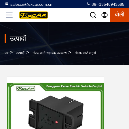
salescn@excar.com.cn
86--13546943585
बोली
उत्पादों
>
>
>
घर
उत्पादों
गोल्फ कार्ट सहायक उपकरण
गोल्फ कार्ट पार्ट्स 48 वोल्ट पावर ड्राइव चार्जर रिले किट क्लब कार 103414901/101828601 फिट बैठता है