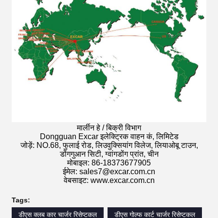
मार्लीन हे / बिक्री विभाग
Dongguan Excar इलेक्ट्रिक वाहन कं, लिमिटेड
जोड़ें: NO.68, फुलाई रोड, लिउवुक्सियांग विलेज, लियाओबू टाउन,
डोंगगुआन सिटी, ग्वांगडोंग प्रांत, चीन
मोबाइल: 86-18373677905
ईमेल: sales7@excar.com.cn
वेबसाइट: www.excar.com.cn
Tags:
डीएस क्लब कार चार्जर रिसेप्टकल
डीएस गोल्फ कार्ट चार्जर रिसेप्टकल