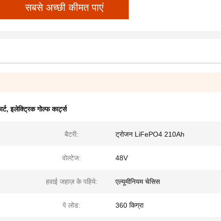
सबसे अच्छी कीमत पाएं
र्ट
,
इलेक्ट्रिक गोल्फ कार्ट्स
बैटरी:
ट्रोजन LiFePO4 210Ah
वोल्टेज:
48V
हवाई जहाज़ के पहिये:
एल्यूमीनियम चेसिस
पे लोड:
360 किग्रा