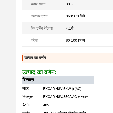
चढ़ाई क्षमता:
30%
एफ/आर ट्रैक:
860/970 मिमी
मिन टर्निंग रेडियस:
4.1मी
श्रेणी:
80-100 कि.मी
उत्पाद का वर्णन
उत्पाद का वर्णन:
विन्यास
मोटर:
EXCAR 48V 5KW (((AC)
नियंत्रक:
EXCAR 48V/350A AC कंट्रोलर
बैटरीः
48V