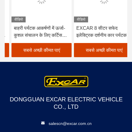
वीडियो
वीडियो
बाहरी पर्यटक आकर्षणों में ऊर्जा-
EXCAR 8 सीटर सफेद
कुशल संचालन के लिए कर्टिस
इलेक्ट्रिक दर्शनीय कार पर्यटक
नियंत्रक के साथ आईएसओ
बस ऑनबोर्ड 17AH चार्जर के
स्वीकृत 48 वी ट्रोजन बैटरी
साथ, शहर और रिसॉर्ट क्षेत्रों के
सबसे अच्छी कीमत पाएं
सबसे अच्छी कीमत पाएं
इलेक्ट्रिक दर्शनीय स्थल यात्री
लिए उपयुक्त
कार
DONGGUAN EXCAR ELECTRIC VEHICLE
CO., LTD
salescn@excar.com.cn