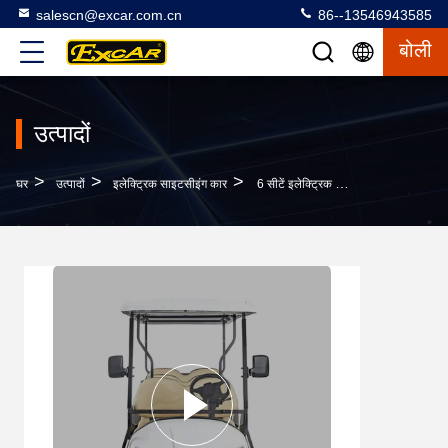
salescn@excar.com.cn
86--13546943585
बोली
उत्पादों
>
>
>
घर
उत्पादों
इलेक्ट्रिक साइटसीइंग कार
6 सीटें इलेक्ट्रिक गोल्फ कार दर्शनीय स्थल शटल बस लिथियम बैटरी संचालित