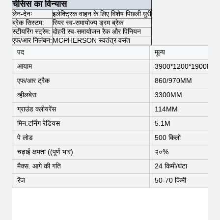
चेसिस का विन्यास
लेन-देनः
इलेक्ट्रिक वाहन के लिए विशेष पिछली धुरी
ब्रेक सिस्टम:
रियर स्व-समायोज्य ड्रम ब्रेक
स्टीयरिंग स्ट्रेम:
दोहरी स्व-समायोजन रैक और पिनियन
एफ/आर निलंबन:
MCPHERSON स्वतंत्र वसंत
पद
मूल्य
आयाम
3900*1200*1900MM
एफ/आर ट्रैक
860/970MM
व्हीलबेस
3300MM
ग्राउंड क्लीयरेंस
114MM
मिन.टर्निंग रेडियस
5.1M
पे लोड
500 किलो
चढ़ाई क्षमता ((पूर्ण भार)
२०%
मैक्स. आगे की गति
24 किमी/घंटा
रेंज
50-70 किमी