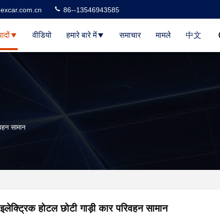
excar.com.cn
86--13546943585
पादों
वीडियो
हमारे बारे में
समाचार
मामले
中文
िवहन सामान
इलेक्ट्रिक होटल छोटी गाड़ी कार परिवहन सामान