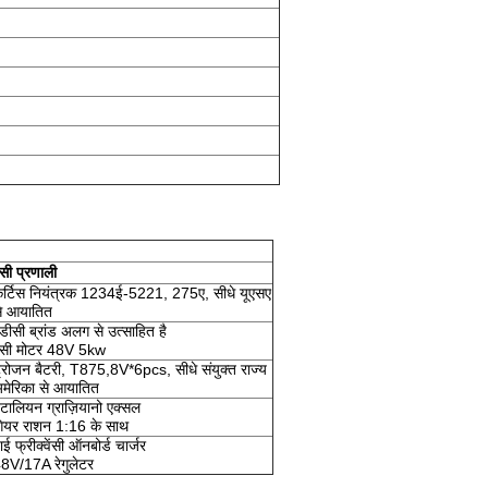
सी प्रणाली
र्टिस नियंत्रक 1234ई-5221, 275ए, सीधे यूएसए
े आयातित
डीसी ब्रांड अलग से उत्साहित है
सी मोटर 48V 5kw
्रोजन बैटरी, T875,8V*6pcs, सीधे संयुक्त राज्य
मेरिका से आयातित
टालियन ग्राज़ियानो एक्सल
ियर राशन 1:16 के साथ
ाई फ्रीक्वेंसी ऑनबोर्ड चार्जर
8V/17A रेगुलेटर