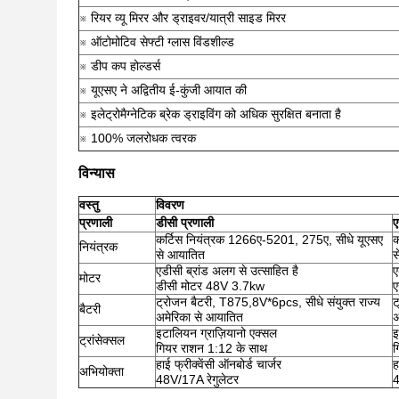
※ रियर व्यू मिरर और ड्राइवर/यात्री साइड मिरर
※ ऑटोमोटिव सेफ्टी ग्लास विंडशील्ड
※ डीप कप होल्डर्स
※ यूएसए ने अद्वितीय ई-कुंजी आयात की
※ इलेट्रोमैग्नेटिक ब्रेक ड्राइविंग को अधिक सुरक्षित बनाता है
※ 100% जलरोधक त्वरक
विन्यास
वस्तु
विवरण
प्रणाली
डीसी प्रणाली
ए
कर्टिस नियंत्रक 1266ए-5201, 275ए, सीधे यूएसए
क
नियंत्रक
से आयातित
स
एडीसी ब्रांड अलग से उत्साहित है
ए
मोटर
डीसी मोटर 48V 3.7kw
ए
ट्रोजन बैटरी, T875,8V*6pcs, सीधे संयुक्त राज्य
ट
बैटरी
अमेरिका से आयातित
अ
इटालियन ग्राज़ियानो एक्सल
इ
ट्रांसेक्सल
गियर राशन 1:12 के साथ
ग
हाई फ्रीक्वेंसी ऑनबोर्ड चार्जर
ह
अभियोक्ता
48V/17A रेगुलेटर
4