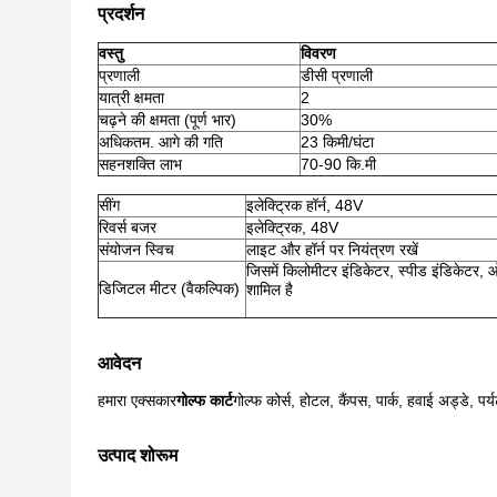
प्रदर्शन
वस्तु
विवरण
प्रणाली
डीसी प्रणाली
यात्री क्षमता
2
चढ़ने की क्षमता (पूर्ण भार)
30%
अधिकतम. आगे की गति
23 किमी/घंटा
सहनशक्ति लाभ
70-90 कि.मी
सींग
इलेक्ट्रिक हॉर्न, 48V
रिवर्स बजर
इलेक्ट्रिक, 48V
संयोजन स्विच
लाइट और हॉर्न पर नियंत्रण रखें
जिसमें किलोमीटर इंडिकेटर, स्पीड इंडिकेटर, ओव
डिजिटल मीटर (वैकल्पिक)
शामिल है
आवेदन
हमारा एक्सकार
गोल्फ कार्ट
गोल्फ कोर्स, होटल, कैंपस, पार्क, हवाई अड्डे, पर
उत्पाद शोरूम