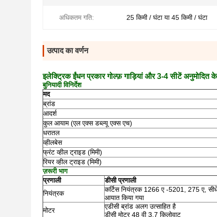
अधिकतम गति:
25 किमी / घंटा या 45 किमी / घंटा
उत्पाद का वर्णन
इलेक्ट्रिक ईंधन प्रकार गोल्फ़ गाड़ियां और 3-4 सीटें अनुमोदित 
बुनियादी विनिर्देश
मद
ब्रांड
आदर्श
कुल आयाम (एल एक्स डब्ल्यू एक्स एच)
धरातल
व्हीलबेस
फ्रंट व्हील ट्राइड (मिमी)
रियर व्हील ट्राइड (मिमी)
ज़रूरी भाग
प्रणाली
डीसी प्रणाली
कर्टिस नियंत्रक 1266 ए -5201, 275 ए, सीधे स
नियंत्रक
आयात किया गया
एडीसी ब्रांड अलग उत्साहित है
मोटर
डीसी मोटर 48 वी 3.7 किलोवाट