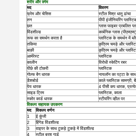
शरीर और फ़्रेम
मद
विवरण
फ्रेम और चेसिस
स्टील मिश्र धातु ढांचा
तन
पीपी इंजीनियरिंग प्लास्
छत
ग्लास फाइबर प्रबलित प्ल
विंडशील्ड
कार्बनिक ग्लास (पीएमएमए)
रूफ का समर्थन करता है
प्लास्टिक के समर्थन में ब्
तकिया
कृत्रिम चमड़े और प्लास्ट
बाक़ी
कृत्रिम चमड़े और प्लास्ट
आर्मरेस्ट
प्लास्टिक
कालीन
विरोधी स्केटिंग रबर
पीछे की टोकरी
प्लास्टिक
गोल्फ बैग धारक
नायलॉन का पट्टा के साथ
डैशबोर्ड
काले प्लास्टिक सामग्री,
पेय धारक
4 पीसी कप धारक, प्रत्ये
साइड ट्रिम
प्लास्टिक, काला
स्कोर कार्ड धारक
स्टीयरिंग व्हील पर
विकल्प सहायक उपकरण
मद
विकल्प वर्णन
1
ई कुंजी
2
हिंगेड विंडशील्ड
3
वाइपर के साथ टुकड़े टुकड़े में विंडशील्ड
4
स्टील ब्रश गार्ड