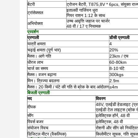
बैटरी
ट्रोजन बैटरी, T875,8V * 6pcs, संयुक्त राज्
इतालवी गार्जियन धुरा
ट्रांसेक्सल
गियर राशन 1:12 के साथ
उच्च आवृत्ति जहाज पर चार्जर
अभियोक्ता
48 वी / 17 ए नियामक
प्रदर्शन
प्रणाली
डीसी प्रणाली
यात्री क्षमता
4
चढ़ाई क्षमता (पूर्ण भार)
20%
मैक्स।
आगे गति
23km / एच
धीरज लाभ
60-80km
चार्ज का समय
8-10 घंटे
मैक्स।
वजन बढ़ाना
300kgs
मिन।
त्रिज्या बदलना
2.9m
मैक्स।
20 किमी / घंटे की गति से ब्रेक के बाद आंदोलन
≤4m
बिजली प्रणाली
मद
विवरण
48V, एलईडी हेडलाइट (प्रक
दीपक
एलईडी टेल लाइट्स (ब्रेक र
सींग
इलेक्ट्रिक हॉर्न, 48 वी
रिवर्स बजर
इलेक्ट्रिक, 48 वी
संयोजन स्विच
रोशनी और सींग को नियंत्रित
डिजिटल मीटर (वैकल्पिक)
किलोमीटर सूचक, गति सूचक,