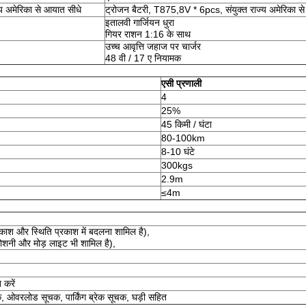
य अमेरिका से आयात सीधे
ट्रोजन बैटरी, T875,8V * 6pcs, संयुक्त राज्य अमेरिका स
इतालवी गार्जियन धुरा
गियर राशन 1:16 के साथ
उच्च आवृत्ति जहाज पर चार्जर
48 वी / 17 ए नियामक
एसी प्रणाली
4
25%
45 किमी / घंटा
80-100km
8-10 घंटे
300kgs
2.9m
≤4m
ाश और स्थिति प्रकाश में बदलना शामिल है),
ोशनी और मोड़ लाइट भी शामिल है),
 करें
 ओवरलोड सूचक, पार्किंग ब्रेक सूचक, घड़ी सहित