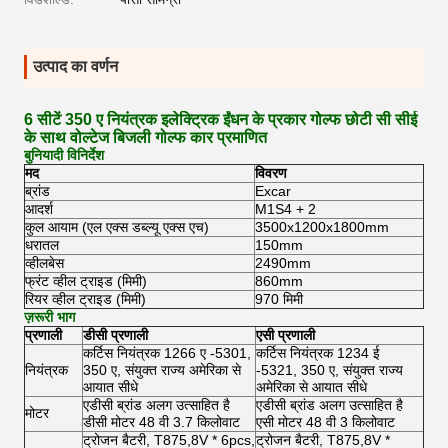
उत्पाद का वर्णन
6 सीटें 350 ए नियंत्रक इलेक्ट्रिक ईंधन के प्रकार गोल्फ छोटी सी सीई
के साथ वोल्टेज बिजली गोल्फ कार प्रमाणित
बुनियादी विनिर्देश
मद
विवरण
ब्रांड
Excar
आदर्श
M1S4 + 2
कुल आयाम (एल एक्स डब्ल्यू एक्स एच)
3500x1200x1800mm
धरातल
150mm
व्हीलबेस
2490mm
फ्रंट व्हील ट्राइड (मिमी)
860mm
रियर व्हील ट्राइड (मिमी)
970 मिमी
ज़रूरी भाग
प्रणाली
डीसी प्रणाली
एसी प्रणाली
कर्टिस नियंत्रक 1266 ए -5301,
कर्टिस नियंत्रक 1234 ई
नियंत्रक
350 ए, संयुक्त राज्य अमेरिका से
-5321, 350 ए, संयुक्त राज्य
आयात सीधे
अमेरिका से आयात सीधे
एडीसी ब्रांड अलग उत्साहित है
एडीसी ब्रांड अलग उत्साहित है
मोटर
डीसी मोटर 48 वी 3.7 किलोवाट
एसी मोटर 48 वी 3 किलोवाट
ट्रोजन बैटरी, T875,8V * 6pcs,
ट्रोजन बैटरी, T875,8V *