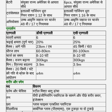
बैटरी
संयुक्त राज्य अमेरिका से आयात
6pcs, संयुक्त राज्य अमेरिका से
सीधे
आयात सीधे
इतालवी गार्जियन धुरा
इतालवी गार्जियन धुरा
ट्रांसेक्सल
गियर राशन 1:12 के साथ
गियर राशन 1:16 के साथ
उच्च आवृत्ति जहाज पर चार्जर
उच्च आवृत्ति जहाज पर चार्जर
अभियोक्ता
48 वी / 17 ए नियामक
48 वी / 17 ए नियामक
प्रदर्शन
प्रणाली
डीसी प्रणाली
एसी प्रणाली
यात्री क्षमता
6
6
चढ़ाई क्षमता (पूर्ण भार)
20%
25%
मैक्स।
आगे गति
23km / एच
45 किमी / घंटा
धीरज लाभ
60-80km
80-100km
चार्ज का समय
8-10 घंटे
8-10 घंटे
मैक्स।
वजन बढ़ाना
300kgs
300kgs
मिन।
त्रिज्या बदलना
3.9m
3.9m
मैक्स।
20 किमी / घंटे
की गति से ब्रेक के बाद
≤4m
≤4m
आंदोलन
शरीर और फ़्रेम
मद
विवरण
फ्रेम और चेसिस
स्टील मिश्र धातु ढांचा
पीपी इंजीनियरिंग प्लास्टिक के सामने और पीछे शरीर कवर,
तन
इंजेक्शन
छत
ग्लास फाइबर प्रबलित प्लास्टिक
विंडशील्ड
कार्बनिक ग्लास (पीएमएमए), एक टुकड़ा या दो टुकड़े