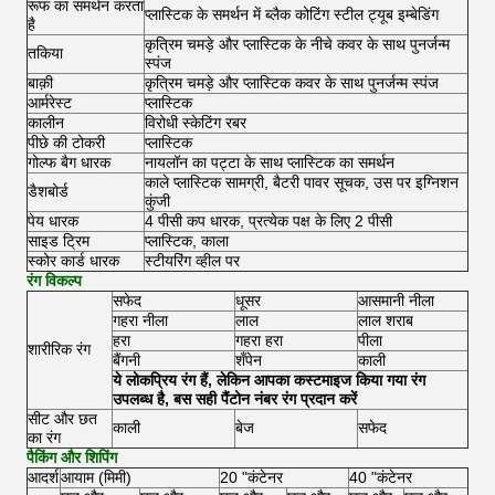
रूफ का समर्थन करता
प्लास्टिक के समर्थन में ब्लैक कोटिंग स्टील ट्यूब इम्बेडिंग
है
कृत्रिम चमड़े और प्लास्टिक के नीचे कवर के साथ पुनर्जन्म
तकिया
स्पंज
बाक़ी
कृत्रिम चमड़े और प्लास्टिक कवर के साथ पुनर्जन्म स्पंज
आर्मरेस्ट
प्लास्टिक
कालीन
विरोधी स्केटिंग रबर
पीछे की टोकरी
प्लास्टिक
गोल्फ बैग धारक
नायलॉन का पट्टा के साथ प्लास्टिक का समर्थन
काले प्लास्टिक सामग्री, बैटरी पावर सूचक, उस पर इग्निशन
डैशबोर्ड
कुंजी
पेय धारक
4 पीसी कप धारक, प्रत्येक पक्ष के लिए 2 पीसी
साइड ट्रिम
प्लास्टिक, काला
स्कोर कार्ड धारक
स्टीयरिंग व्हील पर
रंग विकल्प
सफेद
धूसर
आसमानी नीला
गहरा नीला
लाल
लाल शराब
हरा
गहरा हरा
पीला
शारीरिक रंग
बैंगनी
शँपेन
काली
ये लोकप्रिय रंग हैं, लेकिन आपका कस्टमाइज किया गया रंग
उपलब्ध है, बस सही पैंटोन नंबर रंग प्रदान करें
सीट और छत
काली
बेज
सफेद
का रंग
पैकिंग और शिपिंग
आदर्श
आयाम (मिमी)
20 "कंटेनर
40 "कंटेनर