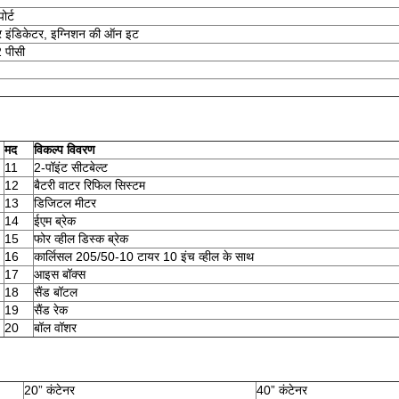
ोर्ट
ावर इंडिकेटर, इग्निशन की ऑन इट
2 पीसी
मद
विकल्प विवरण
11
2-पॉइंट सीटबेल्ट
12
बैटरी वाटर रिफिल सिस्टम
13
डिजिटल मीटर
14
ईएम ब्रेक
15
फोर व्हील डिस्क ब्रेक
16
कार्लिसल 205/50-10 टायर 10 इंच व्हील के साथ
17
आइस बॉक्स
18
सैंड बॉटल
19
सैंड रेक
20
बॉल वॉशर
20” कंटेनर
40” कंटेनर