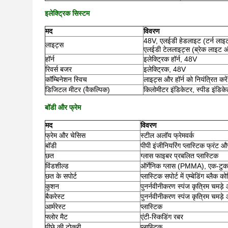
इलेक्ट्रिक सिस्टम
मद
विवरण
48V, एलईडी हेडलाइट (टर्न ला
लाइट्स
एलईडी टेललाइट्स (ब्रेक लाइट औ
हॉर्न
इलेक्ट्रिक हॉर्न, 48V
रिवर्स बजर
इलेक्ट्रिक, 48V
कॉम्बिनेशन स्विच
लाइट्स और हॉर्न को नियंत्रित करें
डिजिटल मीटर (वैकल्पिक)
किलोमीटर इंडिकेटर, स्पीड इंडिके
बॉडी और फ्रेम
मद
विवरण
फ्रेम और चेसिस
स्टील अलॉय फ्रेमवर्क
बॉडी
पीपी इंजीनियरिंग प्लास्टिक फ्रंट 
छत
ग्लास फाइबर प्रबलित प्लास्टिक
विंडशील्ड
ऑर्गेनिक ग्लास (PMMA), एक-टुकड़
छत के सपोर्ट
प्लास्टिक सपोर्ट में एम्बेडिंग ब्लैक क
कुशन
पुनर्नवीनीकरण स्पंज कृत्रिम चमड़
बैकरेस्ट
पुनर्नवीनीकरण स्पंज कृत्रिम चमड़
आर्मरेस्ट
प्लास्टिक
फ्लोर मैट
एंटी-स्किडिंग रबर
पीछे की टोकरी
प्लास्टिक