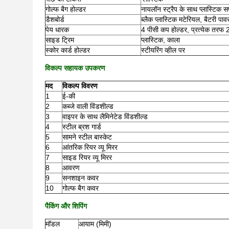
गोल्फ बैग होल्डर
नायलॉन स्ट्रैप के साथ प्लास्टिक सप
डैशबोर्ड
ब्लैक प्लास्टिक मटेरियल, बैटरी प
पेय धारक
4 पीसी कप होल्डर, प्रत्येक तरफ 
साइड ट्रिम
प्लास्टिक, काला
स्कोर कार्ड होल्डर
स्टीयरिंग व्हील पर
विकल्प सहायक उपकरण
मद
विकल्प विवरण
1
ई-की
2
कब्जे वाली विंडशील्ड
3
वाइपर के साथ लैमिनेटेड विंडशील्ड
4
स्टील ब्रश गार्ड
5
सामने स्टील बास्केट
6
आंतरिक रियर व्यू मिरर
7
साइड रियर व्यू मिरर
8
आवरण
9
सनशाइन कवर
10
गोल्फ बैग कवर
पैकिंग और शिपिंग
मॉडल
आयाम (मिमी)