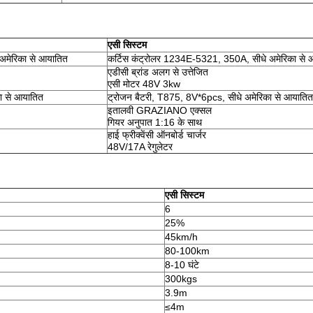
एसी सिस्टम
अमेरिका से आयातित
कर्टिस कंट्रोलर 1234E-5321, 350A, सीधे अमेरिका से 
एडीसी ब्रांड अलग से उत्तेजित
एसी मोटर 48V 3kw
ा से आयातित
ट्रोजन बैटरी, T875, 8V*6pcs, सीधे अमेरिका से आयातित
इतालवी GRAZIANO एक्सल
गियर अनुपात 1:16 के साथ
हाई फ्रीक्वेंसी ऑनबोर्ड चार्जर
48V/17A रेगुलेटर
एसी सिस्टम
6
25%
45km/h
80-100km
8-10 घंटे
300kgs
3.9m
≤4m