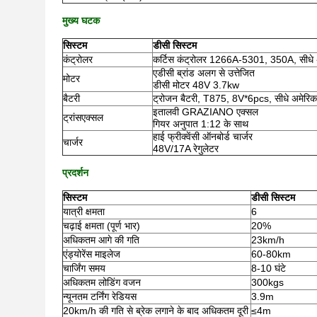
मुख्य घटक
सिस्टम
डीसी सिस्टम
कंट्रोलर
कर्टिस कंट्रोलर 1266A-5301, 350A, सीधे 
एडीसी ब्रांड अलग से उत्तेजित
मोटर
डीसी मोटर 48V 3.7kw
बैटरी
ट्रोजन बैटरी, T875, 8V*6pcs, सीधे अमेरिक
इतालवी GRAZIANO एक्सल
ट्रांसएक्सल
गियर अनुपात 1:12 के साथ
हाई फ्रीक्वेंसी ऑनबोर्ड चार्जर
चार्जर
48V/17A रेगुलेटर
प्रदर्शन
सिस्टम
डीसी सिस्टम
यात्री क्षमता
6
चढ़ाई क्षमता (पूर्ण भार)
20%
अधिकतम आगे की गति
23km/h
एंड्योरेंस माइलेज
60-80km
चार्जिंग समय
8-10 घंटे
अधिकतम लोडिंग वजन
300kgs
न्यूनतम टर्निंग रेडियस
3.9m
20km/h की गति से ब्रेक लगाने के बाद अधिकतम दूरी
≤4m